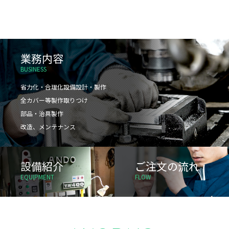
業務内容
BUSINESS
省力化・合理化設備設計・製作
全カバー等製作取りつけ
部品・治具製作
改造、メンテナンス
設備紹介
ご注文の流れ
EQUIPMENT
FLOW